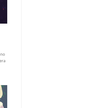
 no
era