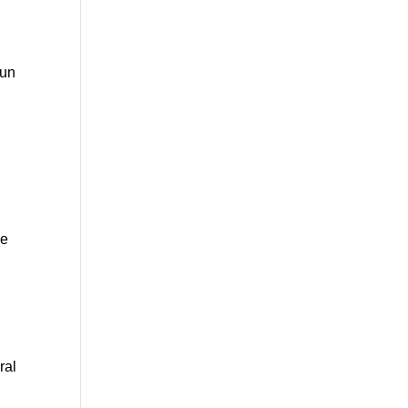
 un
de
ral