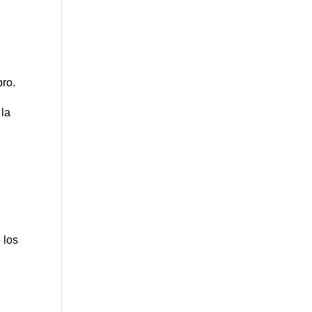
,
bro.
 la
 los